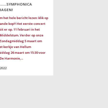
N……SYMPHONICA
HAGEN!
m het hele bericht lezen: klik op
ande kop!! Het eerste concert
it er op. 11 februari in het
n Middelstum. Verder op onze
 Zondagmiddag 5 maart om
het kerkje van Hellum
ddag 26 maart om 15:30 voor
 De Harmonie,...
 2022