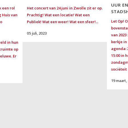
UUR E
k een rol
Het concert van 24 juni in Zwolle zit er op.
STADS
g Huis van
Prachtig! Wat een locatie! Wat een
Let Op! O
io
Publiek! Wat een weer! Wat een sfeer!...
bovensta
05 juli, 2023
van 2023 z
kerkje i
eld in hun
agenda:
truimte op
15:00 in 
eluwe. Er
zondagmi
sociëteit
19 maart,